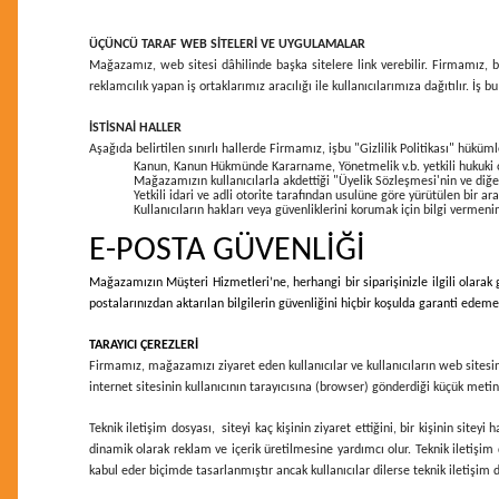
ÜÇÜNCÜ TARAF WEB SİTELERİ VE UYGULAMALAR
Mağazamız, web sitesi dâhilinde başka sitelere link verebilir. Firmamız, bu
reklamcılık yapan iş ortaklarımız aracılığı ile kullanıcılarımıza dağıtılır. İ
İSTİSNAİ HALLER
Aşağıda belirtilen sınırlı hallerde Firmamız, işbu "Gizlilik Politikası" hükümle
Kanun, Kanun Hükmünde Kararname, Yönetmelik v.b. yetkili hukuki oto
Mağazamızın kullanıcılarla akdettiği "Üyelik Sözleşmesi'nin ve di
Yetkili idari ve adli otorite tarafından usulüne göre yürütülen bir a
Kullanıcıların hakları veya güvenliklerini korumak için bilgi vermeni
E-POSTA GÜVENLİĞİ
Mağazamızın Müşteri Hizmetleri’ne, herhangi bir siparişinizle ilgili olarak 
postalarınızdan aktarılan bilgilerin güvenliğini hiçbir koşulda garanti edeme
TARAYICI ÇEREZLERİ
Firmamız, mağazamızı ziyaret eden kullanıcılar ve kullanıcıların web sitesini
internet sitesinin kullanıcının tarayıcısına (browser) gönderdiği küçük metin 
Teknik iletişim dosyası, siteyi kaç kişinin ziyaret ettiğini, bir kişinin sitey
dinamik olarak reklam ve içerik üretilmesine yardımcı olur. Teknik iletişim 
kabul eder biçimde tasarlanmıştır ancak kullanıcılar dilerse teknik iletişim