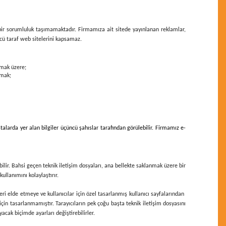
i bir sorumluluk taşımamaktadır.
Firmamıza ait sitede
yayınlanan reklamlar,
üncü taraf web sitelerini kapsamaz.
olmak üzere;
ymak;
talarda yer alan bilgiler üçüncü şahıslar tarafından görülebilir. Firmamız e-
bilir. Bahsi geçen teknik iletişim dosyaları, ana bellekte saklanmak üzere bir
ullanımını kolaylaştırır.
gileri elde etmeye ve kullanıcılar için özel tasarlanmış kullanıcı sayfalarından
için tasarlanmamıştır. Tarayıcıların pek çoğu başta teknik iletişim dosyasını
acak biçimde ayarları değiştirebilirler.