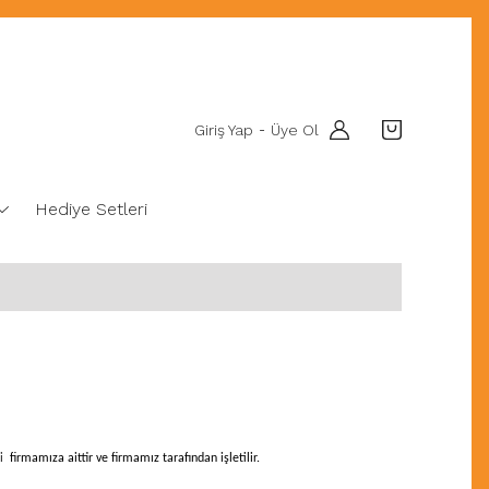
Giriş Yap
Üye Ol
-
Hediye Setleri
si
firmamıza aittir ve firmamız tarafından işletilir.