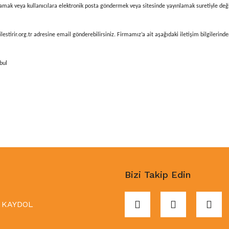
amak veya kullanıcılara elektronik posta göndermek veya sitesinde yayınlamak suretiyle değiştir
lestirir.org.tr a
dresine email gönderebilirsiniz. Firmamız’a ait aşağıdaki iletişim bilgilerinden
bul
Bizi Takip Edin
KAYDOL