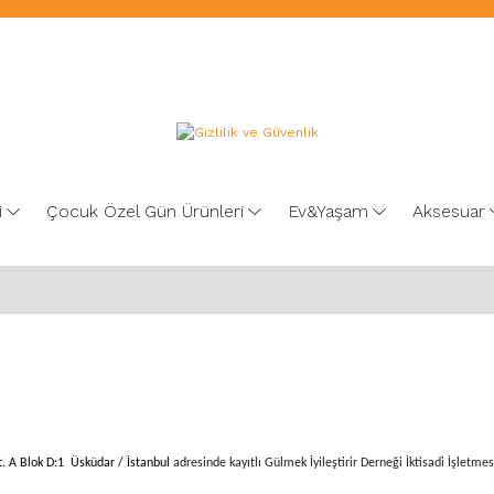
i
Çocuk Özel Gün Ürünleri
Ev&Yaşam
Aksesuar
t. A Blok D:1 Üsküdar / İstanbul
adresinde kayıtlı Gülmek İyileştirir Derneği İktisadi İşletme