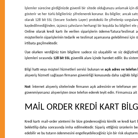
İşlemler sürecine girdiğinizde güvenli bir sitede olduğunuzu anlamak için dik
gösterir ve her türlü bilgileriniz şifrelenerek korunur. Bu bilgiler, ancak satı
olarak 128 bit SSL (Secure Sockets Layer) protokolü ile şifrelenip sorgulanma
kaydedilmediğinden, üçüncü şahısların herhangi bir koşulda bu bilgileri ele
Online olarak kredi kartı ile verilen siparişlerin ödeme/fatura/teslimat ad
müşterilerin siparişlerinin tedarik ve teslimat aşamasına gelebilmesi için önc
irtibata geçilmektedir.
Üye olurken verdiğiniz tüm bilgilere sadece siz ulaşabilir ve siz değiştireb
işlemleri sırasında
128 bit SSL
güvenlik alanı içinde hareket edilir. Bu sist
Bilgi hattı veya müşteri hizmetleri servisi bulunan ve
açık adres ve telefon 
alışveriş hizmeti sağlayan firmanın güvenirliği konusunda daha sağlıklı bilgi 
Not:
İnternet alışveriş sitelerinde firmanın açık adresinin ve telefonun ye
güvenmiyorsanız alışverişten önce telefon ederek teyit edin. Firmamıza ait tü
MAİL ORDER KREDİ KART BİLG
Kredi kartı mail-order yöntemi ile bize göndereceğiniz kimlik ve kredi kart bi
bekletilip daha sonrasında imha edilmektedir. Sipariş ettiğiniz ürünlerin b
edebilir ve bu tutarın ödenmesini engelleyebileceğiniz için bir risk oluştur