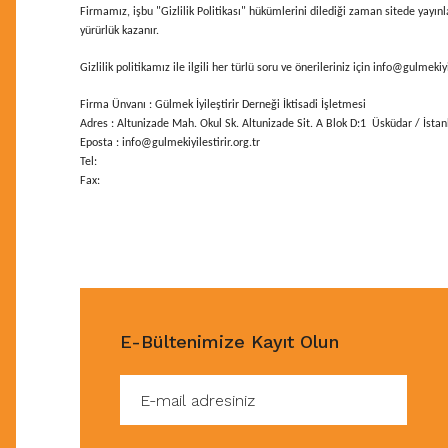
Firmamız, işbu "Gizlilik Politikası" hükümlerini dilediği zaman sitede yayınl
yürürlük kazanır.
Gizlilik politikamız ile ilgili her türlü soru ve önerileriniz için info@gulmekiyi
Firma Ünvanı : Gülmek İyileştirir Derneği İktisadi İşletmesi
Adres : Altunizade Mah. Okul Sk. Altunizade Sit. A Blok D:1 Üsküdar / İstan
Eposta : info@gulmekiyilestirir.org.tr
Tel:
Fax:
E-Bültenimize Kayıt Olun