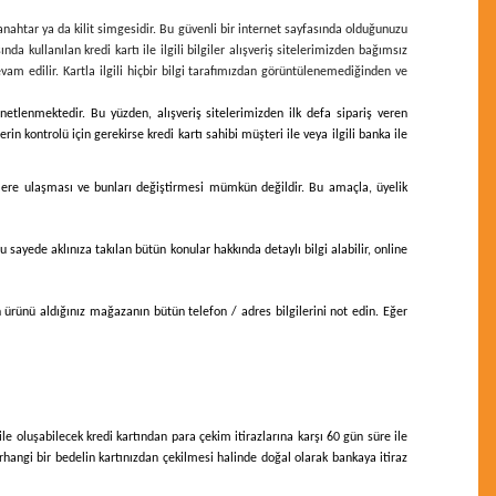
 anahtar ya da kilit simgesidir. Bu güvenli bir internet sayfasında olduğunuzu
ında kullanılan kredi kartı ile ilgili bilgiler alışveriş sitelerimizden bağımsız
devam edilir. Kartla ilgili hiçbir bilgi tarafımızdan görüntülenemediğinden ve
denetlenmektedir. Bu yüzden, alışveriş sitelerimizden ilk defa sipariş veren
in kontrolü için gerekirse kredi kartı sahibi müşteri ile veya ilgili banka ile
bilgilere ulaşması ve bunları değiştirmesi mümkün değildir. Bu amaçla, üyelik
u sayede aklınıza takılan bütün konular hakkında detaylı bilgi alabilir, online
n ürünü aldığınız mağazanın bütün telefon / adres bilgilerini not edin. Eğer
 ile oluşabilecek kredi kartından para çekim itirazlarına karşı 60 gün süre ile
rhangi bir bedelin kartınızdan çekilmesi halinde doğal olarak bankaya itiraz