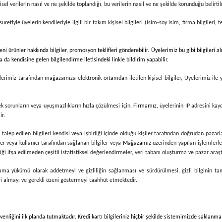
isel verilerin nasıl ve ne şekilde toplandığı, bu verilerin nasıl ve ne şekilde korunduğu belirtil
retiyle üyelerin kendileriyle ilgili bir takım kişisel bilgileri (isim-soy isim, firma bilgileri,
i ürünler hakkında bilgiler, promosyon teklifleri gönderebilir. Üyelerimiz bu gibi bilgileri 
 da kendisine gelen bilgilendirme iletisindeki linkle bildirim yapabilir.
lerimiz tarafından mağazamıza elektronik ortamdan iletilen kişisel bilgiler, Üyelerimiz ile
cek sorunların veya uyuşmazlıkların hızla çözülmesi için,
Firmamız
, üyelerinin IP adresini ka
ir.
alep edilen bilgileri kendisi veya işbirliği içinde olduğu kişiler tarafından doğrudan pazarl
ler veya kullanıcı tarafından sağlanan bilgiler veya
Mağazamız
üzerinden yapılan işlemlerle i
i ifşa edilmeden çeşitli istatistiksel değerlendirmeler, veri tabanı oluşturma ve pazar araştı
 saklama yükümü olarak addetmeyi ve gizliliğin sağlanması ve sürdürülmesi, gizli bilginin
eri almayı ve gerekli özeni göstermeyi taahhüt etmektedir.
güvenliğini ilk planda tutmaktadır. Kredi kartı bilgileriniz hiçbir şekilde sistemimizde saklanm