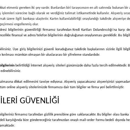
kat etmeniz gereken iki şey vardır. Bunlardan biri tarayıcınızın en alt satırında bulunan bir
ş işlemleri sürecine bağlı olarak ve verdiğiniz talimat istikametinde kullanılır. Alışveriş sıras
k üzere ilgili bankaya ulaştırılır. Kartın kullanılabilirliği onaylandığı takdirde alışverişe 
 geçirmesi engellenmiş olur.
resi bilgilerinin güvenilirliği firmamız tarafından Kredi Kartları Dolandırıcılığı'na karşı 
elikle finansal ve adres/telefon bilgilerinin doğruluğunun onaylanması gereklidir. Bu bilgiler
ilirsiniz. Üye giriş bilgilerinizi güvenli koruduğunuz takdirde başkalarının sizinle ilgili 
em kırılması mümkün olmayan bir uluslararası bir şifreleme standardıdır.
bilgilerinin
belirtildiği İnternet alışveriş siteleri günümüzde daha fazla tercih edilmektedir. B
edinebilirsiniz.
r almasına dikkat edilmesini tavsiye ediyoruz. Alışveriş yapacaksanız alışverişinizi yapmada
m online alışveriş sitelerimizde firmamıza dair tüm bilgiler ve firma yeri belirtilmiştir.
İLERİ GÜVENLİĞİ
lgileriniz firmamız tarafından gizlilik prensibine göre saklanacaktır. Bu bilgiler olası banka
edeli karşılığında bize göndereceğiniz tarafınızdan onaylı mail-order formu bedeli dışında he
mamaktadır.