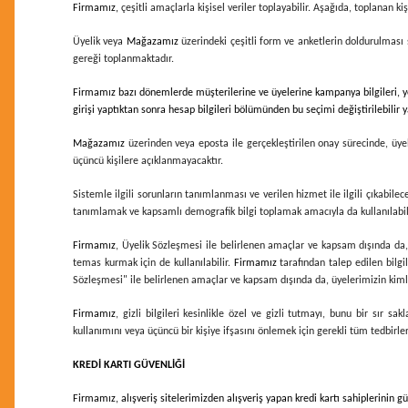
Firmamız,
çeşitli amaçlarla kişisel veriler toplayabilir. Aşağıda, toplanan kiş
Üyelik veya
Mağazamız
üzerindeki çeşitli form ve anketlerin doldurulması su
gereği toplanmaktadır.
Firmamız bazı dönemlerde müşterilerine ve üyelerine kampanya bilgileri, yen
girişi yaptıktan sonra hesap bilgileri bölümünden bu seçimi değiştirilebilir ya
Mağazamız
üzerinden veya eposta ile gerçekleştirilen onay sürecinde, üye
üçüncü kişilere açıklanmayacaktır.
Sistemle ilgili sorunların tanımlanması ve verilen hizmet ile ilgili çıkabile
tanımlamak ve kapsamlı demografik bilgi toplamak amacıyla da kullanılabil
Firmamız
, Üyelik Sözleşmesi ile belirlenen amaçlar ve kapsam dışında da, t
temas kurmak için de kullanılabilir.
Firmamız
tarafından talep edilen bilgi
Sözleşmesi" ile belirlenen amaçlar ve kapsam dışında da, üyelerimizin kimliğ
Firmamız
, gizli bilgileri kesinlikle özel ve gizli tutmayı, bunu bir sır
kullanımını veya üçüncü bir kişiye ifşasını önlemek için gerekli tüm tedbirl
KREDİ KARTI GÜVENLİĞİ
Firmamız
, alışveriş sitelerimizden alışveriş yapan kredi kartı sahiplerinin 