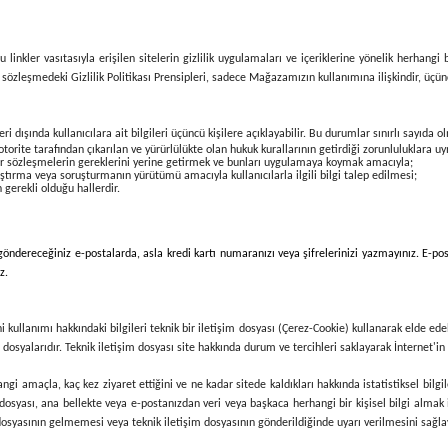
 linkler vasıtasıyla erişilen sitelerin gizlilik uygulamaları ve içeriklerine yönelik herhang
ş bu sözleşmedeki Gizlilik Politikası Prensipleri, sadece Mağazamızın kullanımına ilişkindir, üç
ri dışında kullanıcılara ait bilgileri üçüncü kişilere açıklayabilir. Bu durumlar sınırlı sayıda 
rite tarafından çıkarılan ve yürürlülükte olan hukuk kurallarının getirdiği zorunluluklara u
ğer sözleşmelerin gereklerini yerine getirmek ve bunları uygulamaya koymak amacıyla;
raştırma veya soruşturmanın yürütümü amacıyla kullanıcılarla ilgili bilgi talep edilmesi;
n gerekli olduğu hallerdir.
göndereceğiniz e-postalarda, asla kredi kartı numaranızı veya şifrelerinizi yazmayınız. E-pos
z.
 kullanımı hakkındaki bilgileri teknik bir iletişim dosyası (Çerez-Cookie) kullanarak elde ede
dosyalarıdır. Teknik iletişim dosyası site hakkında durum ve tercihleri saklayarak İnternet'in k
i hangi amaçla, kaç kez ziyaret ettiğini ve ne kadar sitede kaldıkları hakkında istatistiksel bil
dosyası, ana bellekte veya e-postanızdan veri veya başkaca herhangi bir kişisel bilgi almak 
 dosyasının gelmemesi veya teknik iletişim dosyasının gönderildiğinde uyarı verilmesini sağlay