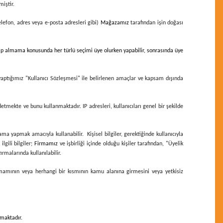
miştir.
 telefon, adres veya e-posta adresleri gibi)
Mağazamız
tarafından işin doğası
alıp almama konusunda her türlü seçimi üye olurken yapabilir, sonrasında üye
 yaptığımız "Kullanıcı Sözleşmesi" ile belirlenen amaçlar ve kapsam dışında
ydetmekte ve bunu kullanmaktadır. IP adresleri, kullanıcıları genel bir şekilde
ama yapmak amacıyla kullanabilir. Kişisel bilgiler, gerektiğinde kullanıcıyla
lgili bilgiler;
Firmamız
ve işbirliği içinde olduğu kişiler tarafından, "Üyelik
rmalarında kullanılabilir.
 tamamının veya herhangi bir kısmının kamu alanına girmesini veya yetkisiz
amaktadır.