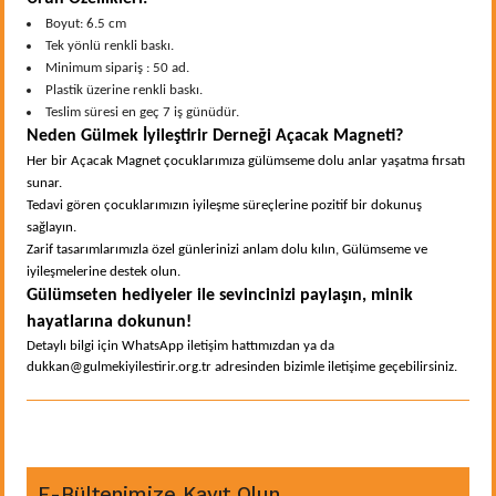
Boyut: 6.5 cm
Tek yönlü renkli baskı.
Minimum sipariş : 50 ad.
Plastik üzerine renkli baskı.
Teslim süresi en geç 7 iş günüdür.
Neden Gülmek İyileştirir Derneği Açacak Magneti?
Her bir Açacak Magnet çocuklarımıza gülümseme dolu anlar yaşatma fırsatı
sunar.
Tedavi gören çocuklarımızın iyileşme süreçlerine pozitif bir dokunuş
sağlayın.
Zarif tasarımlarımızla özel günlerinizi anlam dolu kılın, Gülümseme ve
iyileşmelerine destek olun.
Gülümseten hediyeler ile sevincinizi paylaşın, minik
hayatlarına dokunun!
Detaylı bilgi için WhatsApp iletişim hattımızdan ya da
dukkan@gulmekiyilestirir.org.tr adresinden bizimle iletişime geçebilirsiniz.
E-Bültenimize Kayıt Olun