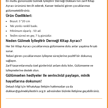
En mutlu gününüzde Gülmek İyileştirir Derneği Dükkanı'nın zarif Kitap
Ayracı ürününü tercih ederek, Kanser tedavisi gören çocuklarımızı
gülümsetebilirsiniz.
Ürün Özellikleri:
Boyut: 5*20 cm
Tek yönlü renkli baskı.
Minimum sipariş : 50 ad.
Teslim süresi en geç 7 iş günüdür.
Neden Gülmek İyileştirir Derneği Kitap Ayracı?
Her bir Kitap Ayracı çocuklarımıza gülümseme dolu anlar yaşatma fırsatı
sunar.
Tedavi gören çocuklarımızın iyileşme süreçlerine pozitif bir dokunuş
sağlayın.
Zarif tasarımlarımızla özel günlerinizi anlam dolu kılın, Gülümseme ve
iyileşmelerine destek olun.
Gülümseten hediyeler ile sevincinizi paylaşın, minik
hayatlarına dokunun!
Detaylı bilgi için WhatsApp iletişim hattımızdan ya da
dukkan@gulmekiyilestirir.org.tr adresinden bizimle iletişime geçebilirsiniz.