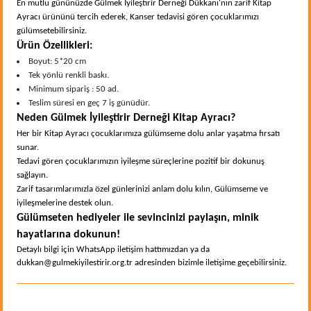
En mutlu gününüzde Gülmek İyileştirir Derneği Dükkanı'nın zarif Kitap
Ayracı ürününü tercih ederek, Kanser tedavisi gören çocuklarımızı
gülümsetebilirsiniz.
Ürün Özellikleri:
Boyut: 5*20 cm
Tek yönlü renkli baskı.
Minimum sipariş : 50 ad.
Teslim süresi en geç 7 iş günüdür.
Neden Gülmek İyileştirir Derneği Kitap Ayracı?
Her bir Kitap Ayracı çocuklarımıza gülümseme dolu anlar yaşatma fırsatı
sunar.
Tedavi gören çocuklarımızın iyileşme süreçlerine pozitif bir dokunuş
sağlayın.
Zarif tasarımlarımızla özel günlerinizi anlam dolu kılın, Gülümseme ve
iyileşmelerine destek olun.
Gülümseten hediyeler ile sevincinizi paylaşın, minik
hayatlarına dokunun!
Detaylı bilgi için WhatsApp iletişim hattımızdan ya da
dukkan@gulmekiyilestirir.org.tr adresinden bizimle iletişime geçebilirsiniz.